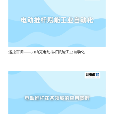
运控百问——力纳克电动推杆赋能工业自动化