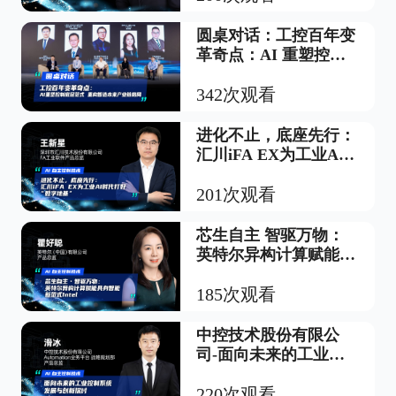
圆桌对话：工控百年变
革奇点：AI 重塑控制
底层范式，重构智造未
来产业链格局
342次观看
进化不止，底座先行：
汇川iFA EX为工业AI
时代打好“数字地基”
201次观看
芯生自主 智驱万物：
英特尔异构计算赋能具
身智能新范式Intel
185次观看
中控技术股份有限公
司-面向未来的工业控
制系统 发展与创新探
讨
220次观看