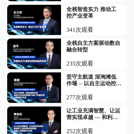
全栈智造实力 推动工
控产业变革
341次观看
全栈自主方案驱动数自
融合转型
235次观看
坚守主航道 深淘滩低
作堰 -- 以自主运动控制
助力客户突破内卷与智
能化升级
277次观看
让工业充满智慧、让运
营实现卓越 — 和利时
工业控制技术赋能流程
工业智能化升级
252次观看