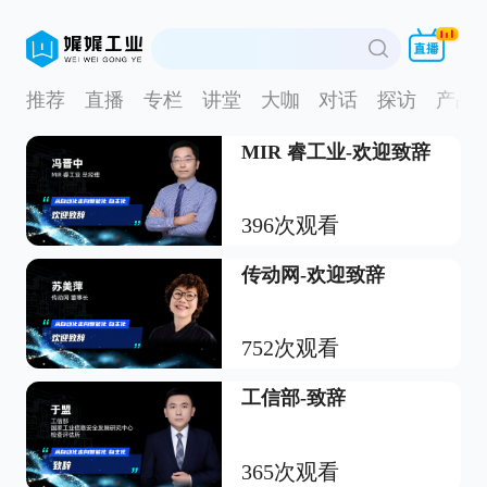
推荐
直播
专栏
讲堂
大咖
对话
探访
产品
MIR 睿工业-欢迎致辞
396次观看
传动网-欢迎致辞
752次观看
工信部-致辞
365次观看