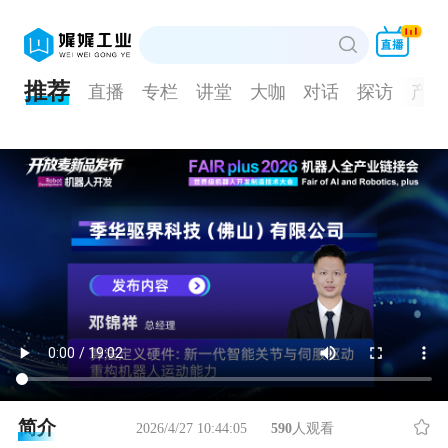
推荐
直播
专栏
讲堂
大咖
对话
探访
产品
简介
2026/4/27 10:44:05
590
人观看