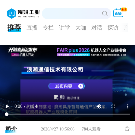
推荐
直播
专栏
讲堂
大咖
对话
探访
产品
简介
2026/4/27 10:56:06
784
人观看